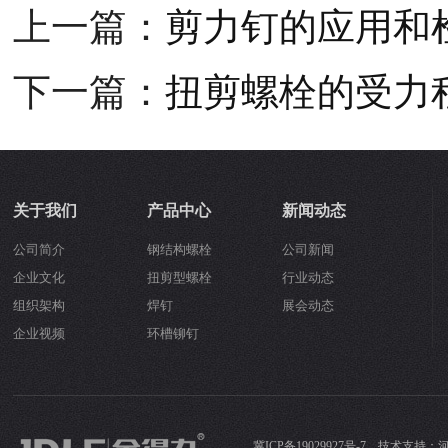
上一篇：
剪力钉的应用和
下一篇：
扭剪螺栓的受力
关于我们
产品中心
新闻动态
公司简介
钢结构螺栓
公司新闻
企业文化
扭剪型螺栓
行业动态
组织架构
焊钉
展会动态
企业视频
环槽铆钉
冀ICP备19029927号-7
技术支持：